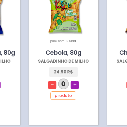
pack com 10 unid.
a
,
80
g
Cebola
,
80
g
Ch
ILHO
SALGADINHO DE MILHO
SAL
24.90 R$
0
produto