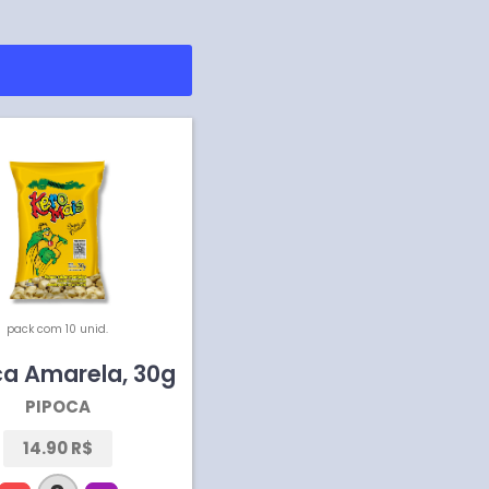
pack com 10 unid.
ca Amarela
,
30
g
PIPOCA
14.90 R$