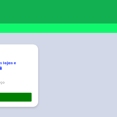
s
lojas e
️
eço