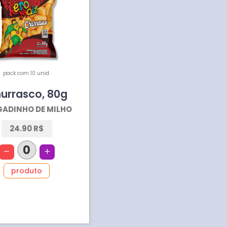
pack com 10 unid.
urrasco
,
80
g
GADINHO DE MILHO
24.90 R$
0
produto