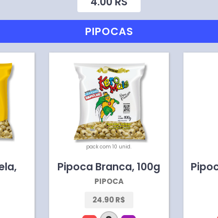
4.00
RS
PIPOCAS
pack com 10 unid.
ela
,
Pipoca Branca
,
100
g
Pipo
PIPOCA
24.90 R$