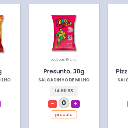
pack com 10 unid.
g
Presunto
,
30
g
Piz
ILHO
SALGADINHO DE MILHO
SAL
14.90 R$
0
produto