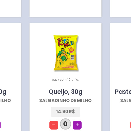
pack com 10 unid.
0
g
Queijo
,
30
g
Past
ILHO
SALGADINHO DE MILHO
SAL
14.90 R$
0