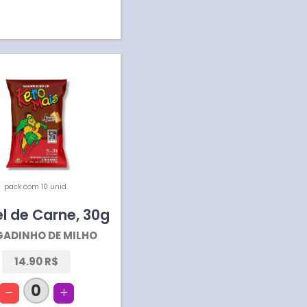
pack com 10 unid.
el de Carne
,
30
g
GADINHO DE MILHO
14.90 R$
0