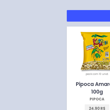
pack com 10 unid.
Pipoca Amar
100
g
PIPOCA
24.90 R$