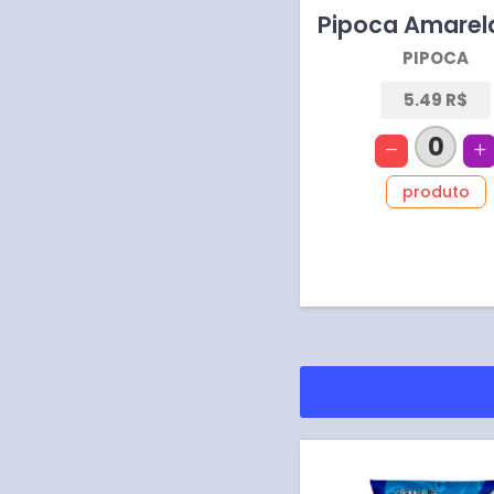
Pipoca Amarel
PIPOCA
5.49 R$
0
produto