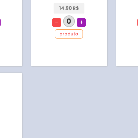
14.90 R$
0
produto