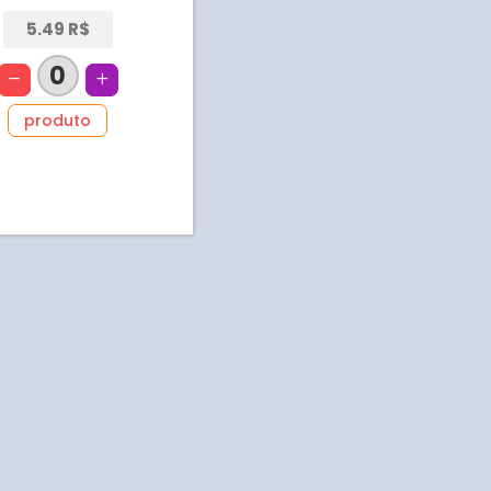
5.49 R$
0
produto