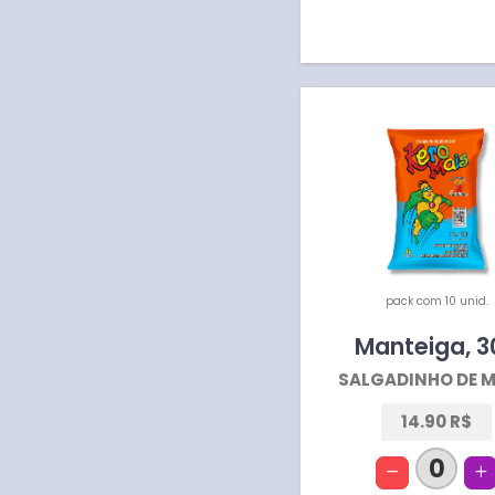
pack com 10 unid.
Manteiga
,
3
SALGADINHO DE M
14.90 R$
0