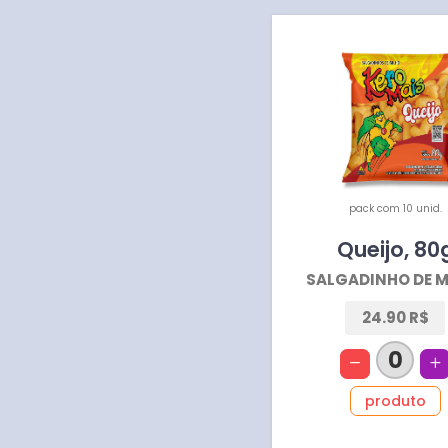
pack com 10 unid.
Queijo
,
80
SALGADINHO DE M
24.90 R$
0
produto