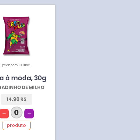
pack com 10 unid.
za à moda
,
30
g
GADINHO DE MILHO
14.90 R$
0
produto