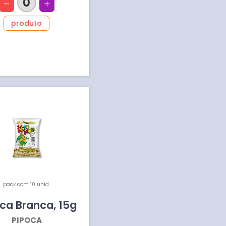
0
produto
pack com 10 unid.
oca Branca
,
15
g
PIPOCA