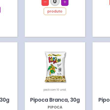
0
produto
pack com 10 unid.
30
g
Pipoca Branca
,
30
g
Pip
PIPOCA