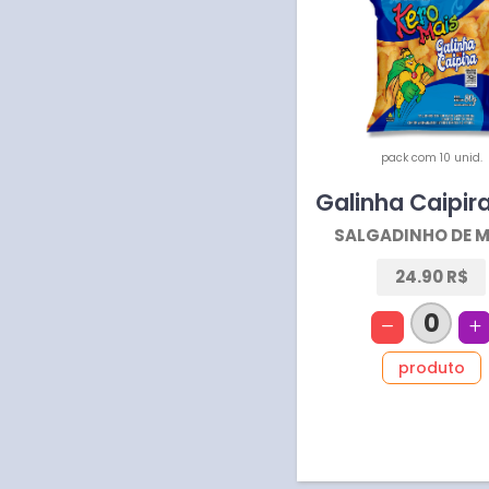
pack com 10 unid.
Galinha Caipir
SALGADINHO DE M
24.90 R$
0
produto