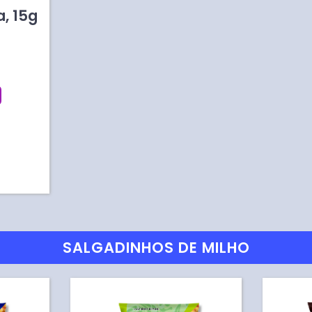
a
,
15
g
SALGADINHOS DE MILHO